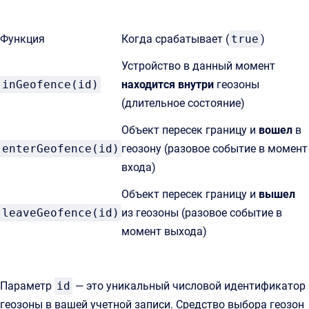
Функция
Когда срабатывает (
true
)
Устройство в данный момент
inGeofence(id)
находится внутри
геозоны
(длительное состояние)
Объект пересек границу и
вошел
в
enterGeofence(id)
геозону (разовое событие в момент
входа)
Объект пересек границу и
вышел
leaveGeofence(id)
из геозоны (разовое событие в
момент выхода)
Параметр
id
— это уникальный числовой идентификатор
геозоны в вашей учетной записи. Средство выбора геозон