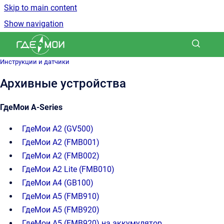
Skip to main content
Show navigation
Go to homepage
Инструкции и датчики
Архивные устройства
ГдеМои A-Series
ГдеМои А2 (GV500)
ГдеМои A2 (FMB001)
ГдеМои A2 (FMB002)
ГдеМои A2 Lite (FMB010)
ГдеМои A4 (GB100)
ГдеМои A5 (FMB910)
ГдеМои A5 (FMB920)
ГдеМои A5 (FMB920) на аккумулятор